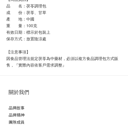
品 名：茯苓調理包
成 份：茯苓、甘草
產 地：中國
重 量：100克
有效日期：標示於包裝上
保存方式：放置陰涼處
【注意事項】
因食品管理法規定茯苓為中藥材，必須以複方食品調理包方式販
售，『實際內容依客戶需求調整』
關於我們
品牌故事
品牌精神
團隊成員