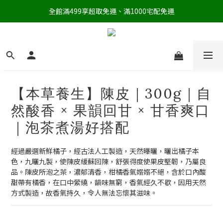
全館滿499享超取免運、滿1000宅配免運
【本草養生】陳皮｜300g｜自
然酸香 × 果韻回甘 × 甘香爽口
｜泡茶煮湯好搭配
經過嚴選新鮮橘子，經古法人工製造，天然曝曬，曬出橘子本
色，九曬九製，使陳皮緩蘇回陳，舒張得度使果皮堅韌，乃屬良
品。陳皮所泡之茶，濃郁清香，柑橘香氣嫋嫋不絕，含於口內酸
甜帶有橘香，在口中縈繞，韻味無窮，香氣經久不歇，因用天然
方式製造，故香氣持久，令人無法忘懷其滋味。