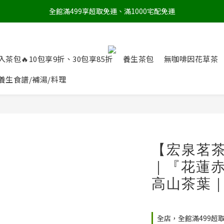
全館滿499享超取免運、滿1000宅配免運
入茶包🔥10包享9折、30包享85折
養生茶包
無咖啡因花草茶
養生食譜/補湯/料理
【宏泉茗茶
｜『花蓮
高山茶葉
全店，全館滿499超