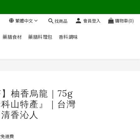
繁體中文
會員登入
購物車(0)
找商品
藥膳食材
藥膳料理包
香料調味
立即購買
】柚香烏龍｜75g
赤科山特產』｜台灣
｜清香沁人
取免運費