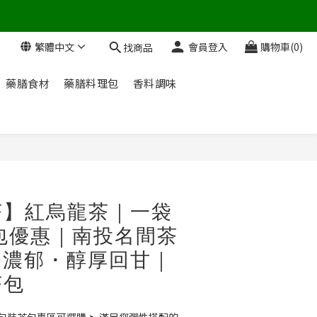
繁體中文
會員登入
購物車(0)
找商品
藥膳食材
藥膳料理包
香料調味
立即購買
茶】紅烏龍茶｜一袋
 多包優惠｜南投名間茶
香濃郁・醇厚回甘｜
茶包