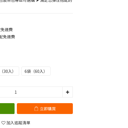
包裝茶包專區可選購 ➤ 滿足您彈性搭配的
取免運費
宅配免運費
（30入）
6袋（60入）
立即購買
加入追蹤清單