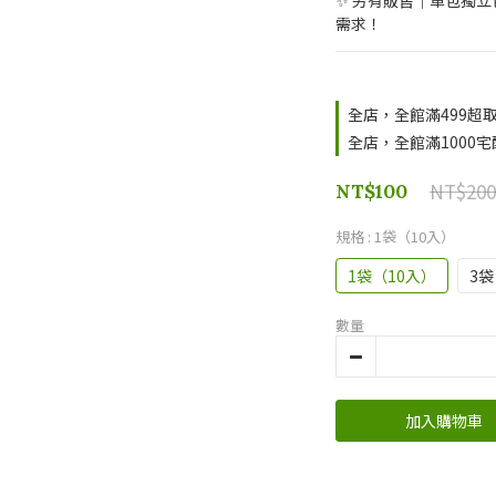
✨ 另有販售｜單包獨立
需求！
全店，全館滿499超
全店，全館滿1000
NT$200
NT$100
規格
: 1袋（10入）
1袋（10入）
3袋
數量
加入購物車