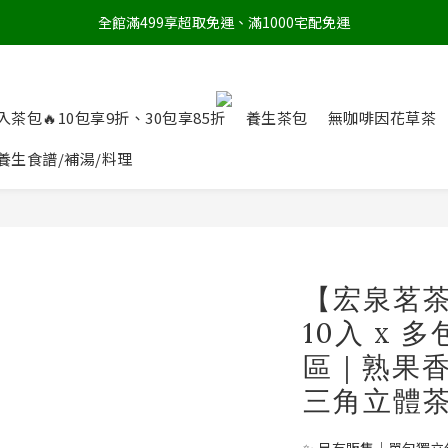
全館滿499享超取免運、滿1000宅配免運
入茶包🔥10包享9折、30包享85折
養生茶包
無咖啡因花草茶
養生食譜/補湯/料理
【宏泉茗
10入 x
區｜熟果
三角立體