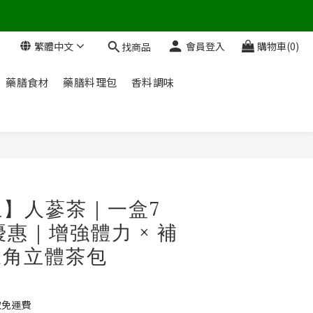
繁體中文
會員登入
購物車(0)
找商品
藥膳食材
藥膳料理包
香料調味
立即購買
】人蔘茶｜一盒7
優惠｜增強體力 × 補
三角立體茶包
取免運費