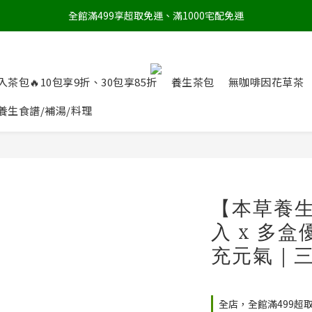
全館滿499享超取免運、滿1000宅配免運
入茶包🔥10包享9折、30包享85折
養生茶包
無咖啡因花草茶
養生食譜/補湯/料理
【本草養生
入 x 多盒
充元氣｜
全店，全館滿499超