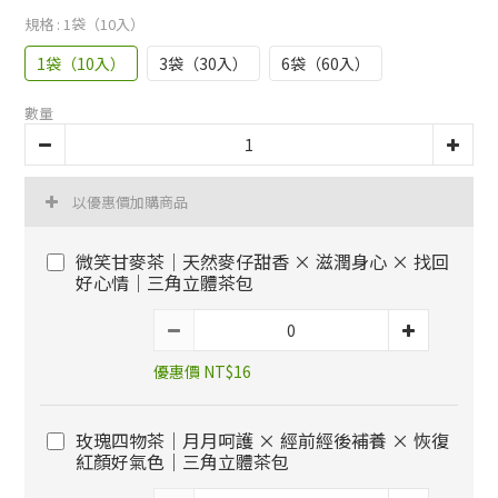
規格
: 1袋（10入）
1袋（10入）
3袋（30入）
6袋（60入）
數量
以優惠價加購商品
微笑甘麥茶｜天然麥仔甜香 × 滋潤身心 × 找回
好心情｜三角立體茶包
優惠價 NT$16
玫瑰四物茶｜月月呵護 × 經前經後補養 × 恢復
紅顏好氣色｜三角立體茶包