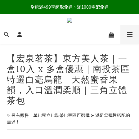
全館滿499享超取免運、滿1000宅配免運
【宏泉茗茶】東方美人茶｜一
盒10入 x 多盒優惠｜南投茶區
特選白毫烏龍｜天然蜜香果
韻，入口溫潤柔順｜三角立體
茶包
✨ 另有販售｜單包獨立包裝茶包專區可選購 ➤ 滿足您彈性搭配的
需求！