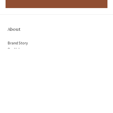
About
BUY NOW
Brand Story
Our Values
Our Team
Help
FAQ
Delivery & Shipping
Payment
Return Policy
Terms & Conditions