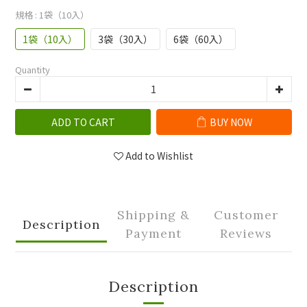
規格
: 1袋（10入）
1袋（10入）
3袋（30入）
6袋（60入）
Quantity
ADD TO CART
BUY NOW
Add to Wishlist
Shipping &
Customer
Description
Payment
Reviews
Description