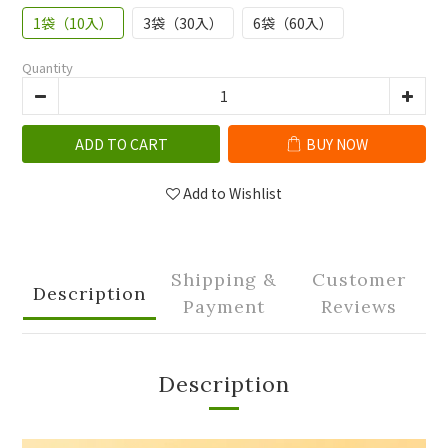
1袋（10入）
3袋（30入）
6袋（60入）
Quantity
ADD TO CART
BUY NOW
Add to Wishlist
Shipping &
Customer
Description
Payment
Reviews
Description