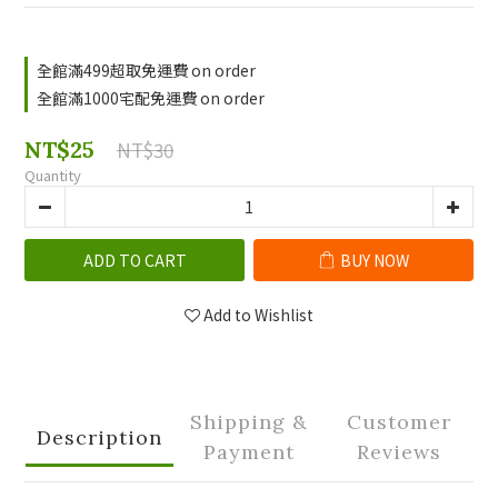
全館滿499超取免運費 on order
全館滿1000宅配免運費 on order
NT$25
NT$30
Quantity
ADD TO CART
BUY NOW
Add to Wishlist
Shipping &
Customer
Description
Payment
Reviews