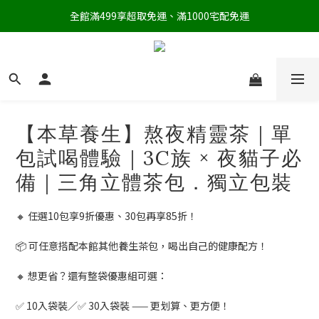
全館滿499享超取免運、滿1000宅配免運
【本草養生】熬夜精靈茶｜單
包試喝體驗｜3C族 × 夜貓子必
備｜三角立體茶包．獨立包裝
🔸 任選10包享9折優惠、30包再享85折！
📦 可任意搭配本館其他養生茶包，喝出自己的健康配方！
🔸 想更省？還有整袋優惠組可選：
✅ 10入袋裝／✅ 30入袋裝 —— 更划算、更方便！