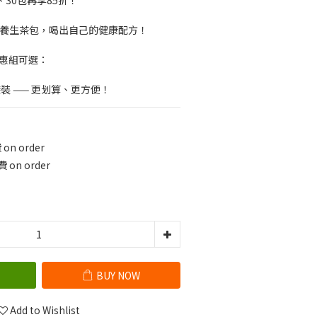
、30包再享85折！
他養生茶包，喝出自己的健康配方！
優惠組可選：
袋裝 —— 更划算、更方便！
n order
on order
BUY NOW
Add to Wishlist