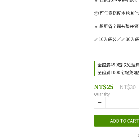
🔸 任選10包享9折優惠
📦 可任意搭配本館其
🔸 想更省？還有整袋
✅ 10入袋裝／✅ 30入
全館滿499超取免運費 o
全館滿1000宅配免運費 
NT$25
NT$30
Quantity
ADD TO CART