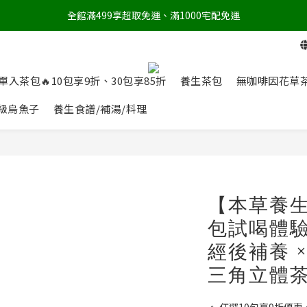
全館滿499享超取免運、滿1000宅配免運
單入茶包🔥10包享9折、30包享85折
養生茶包
無咖啡因花草
級烏魚子
養生食譜/補湯/料理
【本草養
包試喝體驗
經後補養 
三角立體