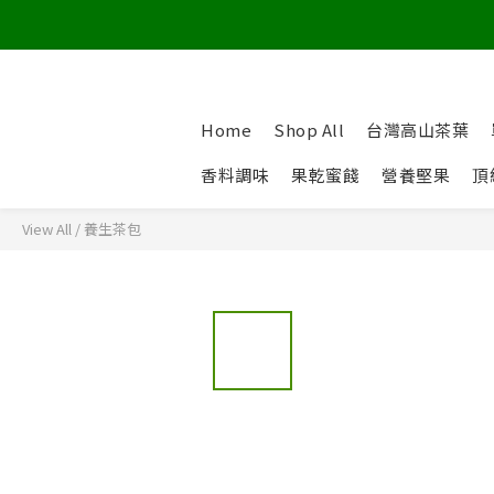
Home
Shop All
台灣高山茶葉
香料調味
果乾蜜餞
營養堅果
頂
View All
/
養生茶包