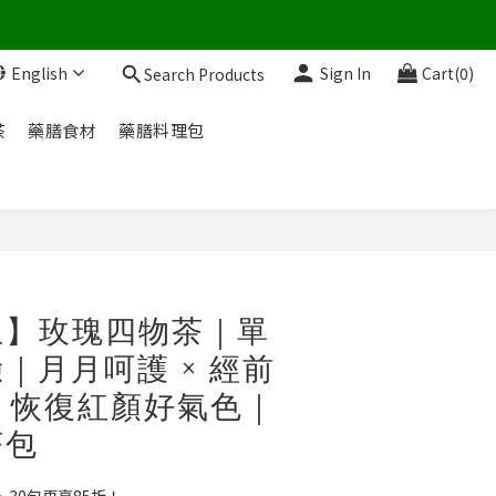
English
Sign In
Cart(0)
Search Products
茶
藥膳食材
藥膳料理包
BUY NOW
生】玫瑰四物茶｜單
｜月月呵護 × 經前
× 恢復紅顏好氣色｜
茶包