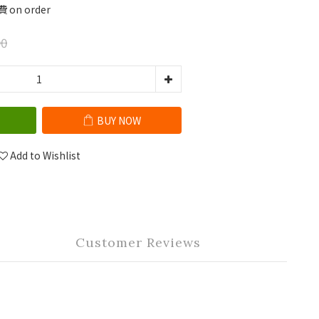
on order
0
BUY NOW
Add to Wishlist
Customer Reviews