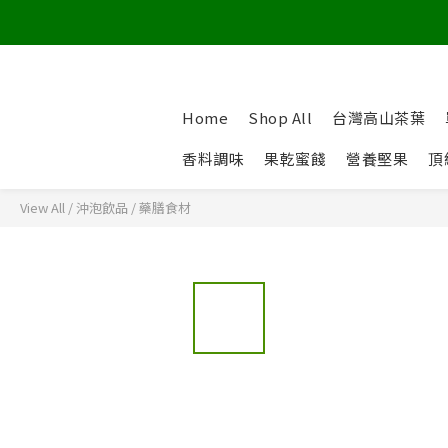
Home
Shop All
台灣高山茶葉
香料調味
果乾蜜餞
營養堅果
頂
View All
/
沖泡飲品
/
藥膳食材