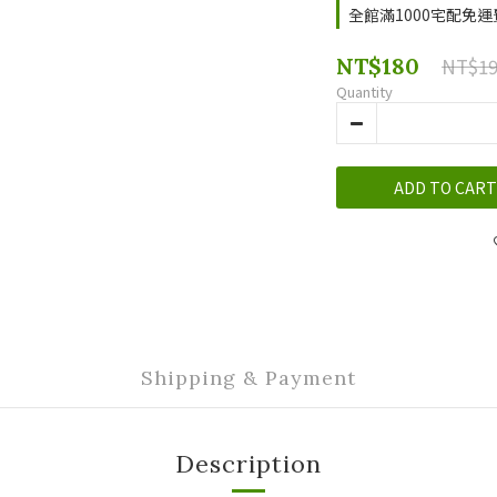
全館滿1000宅配免運費 
NT$180
NT$19
Quantity
ADD TO CART
Shipping & Payment
Description