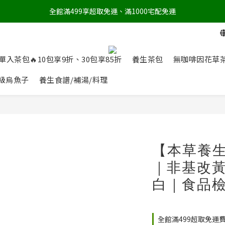
全館滿499享超取免運、滿1000宅配免運
單入茶包🔥10包享9折、30包享85折
養生茶包
無咖啡因花草
級烏魚子
養生食譜/補湯/料理
【本草養生
｜非基改
白｜食品
全館滿499超取免運費 o