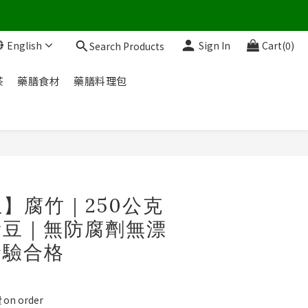
English
Sign In
Cart(0)
Search Products
茶
藥膳食材
藥膳料理包
BUY NOW
】腐竹｜250公克
黃豆｜無防腐劑無漂
檢驗合格
n order