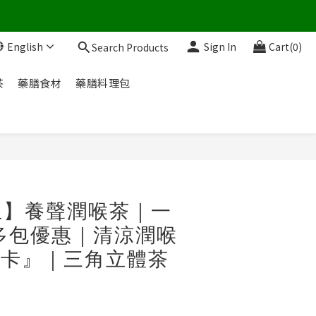
English
Sign In
Cart(0)
Search Products
茶
藥膳食材
藥膳料理包
BUY NOW
生】養聲潤喉茶｜一
x 多包優惠｜清涼潤喉
卡卡』｜三角立體茶