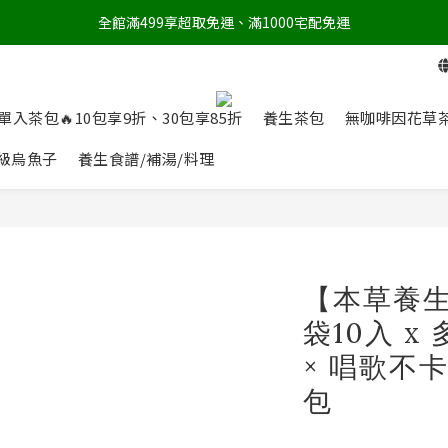
全館滿499享超取免運、滿1000宅配免運
單入茶包🔥10包享9折、30包享85折
養生茶包
無咖啡因花草
級烏魚子
養生食譜/補湯/料理
【本草養
袋10入 
× 唱歌不
包