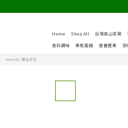
Home
Shop All
台灣高山茶葉
香料調味
果乾蜜餞
營養堅果
頂
View All
/
養生茶包