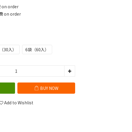
n order
on order
（30入）
6袋（60入）
BUY NOW
Add to Wishlist