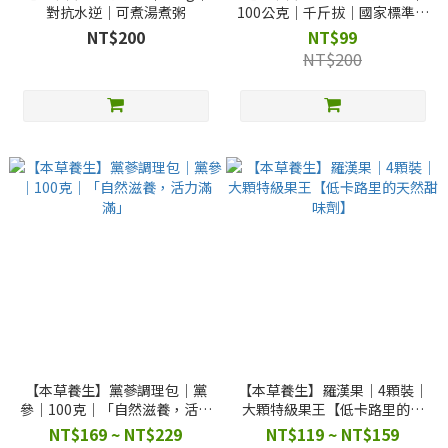
對抗水逆｜可煮湯煮粥
100公克｜千斤拔｜國家標準檢
驗合格
NT$200
NT$99
NT$200
【本草養生】黨蔘調理包｜黨
【本草養生】羅漢果｜4顆裝｜
參｜100克｜「自然滋養，活力
大顆特級果王【低卡路里的天
滿滿」
然甜味劑】
NT$169 ~ NT$229
NT$119 ~ NT$159