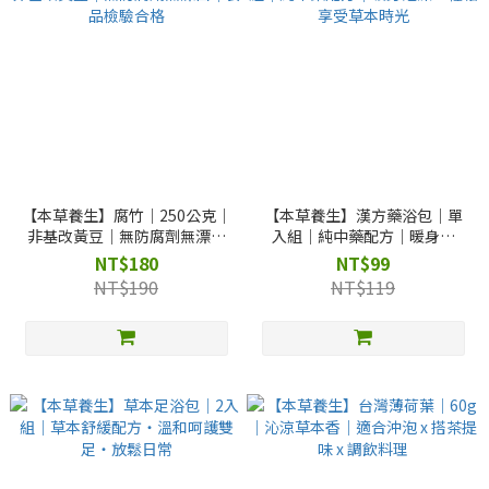
【本草養生】腐竹｜250公克｜
【本草養生】漢方藥浴包｜單
非基改黃豆｜無防腐劑無漂白
入組｜純中藥配方｜暖身泡
｜食品檢驗合格
澡・輕鬆享受草本時光
NT$180
NT$99
NT$190
NT$119