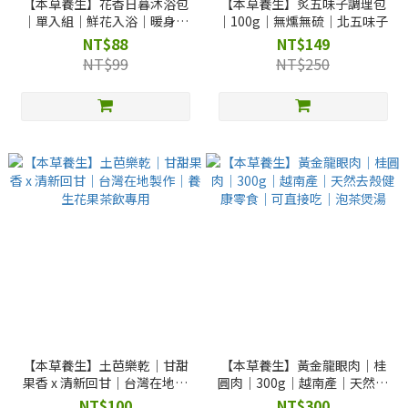
【本草養生】花香日暮沐浴包
【本草養生】炙五味子調理包
｜單入組｜鮮花入浴｜暖身泡
｜100g｜無燻無硫｜北五味子
澡・享受頂級花瓣 SPA
NT$88
NT$149
NT$99
NT$250
【本草養生】土芭樂乾｜甘甜
【本草養生】黃金龍眼肉｜桂
果香 x 清新回甘｜台灣在地製
圓肉｜300g｜越南產｜天然去
作｜養生花果茶飲專用
殼健康零食｜可直接吃｜泡茶
NT$100
NT$300