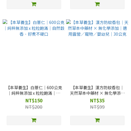
【本草養生】白薏仁｜600公克
【本草養生】漢方防蚊香包｜
｜純粹無添加 x 粒粒飽滿｜自
天然草本中藥材 × 無化學添加
然穀香．好煮不硬口
｜適用露營／寵物／嬰幼兒｜
NT$150
NT$35
30公克
NT$200
NT$99