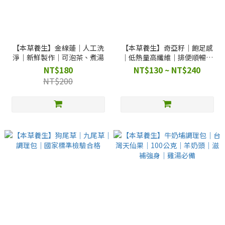
【本草養生】金線蓮｜人工洗
【本草養生】奇亞籽｜飽足感
淨｜新鮮製作｜可泡茶、煮湯
｜低熱量高纖維｜排便順暢｜
外食族
NT$180
NT$130 ~ NT$240
NT$200