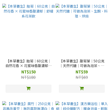
【本草養生】胎菊｜60公克｜
【本草養生】甜菊葉｜50公克
自然花香 × 花蜜味香甜濃郁｜
｜天然代糖｜可做為泡茶、生
舒緩系花茶飲
酮、料理、烘焙
NT$150
NT$59
NT$180
NT$69