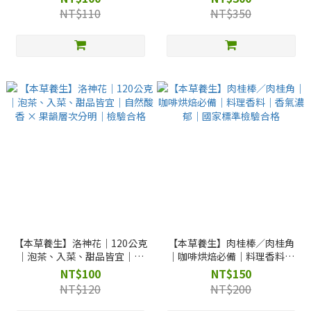
煲湯
NT$110
NT$350
【本草養生】洛神花｜120公克
【本草養生】肉桂棒／肉桂角
｜泡茶、入菜、甜品皆宜｜自
｜咖啡烘焙必備｜料理香料｜
然酸香 × 果韻層次分明｜檢驗
香氣濃郁｜國家標準檢驗合格
NT$100
NT$150
合格
NT$120
NT$200