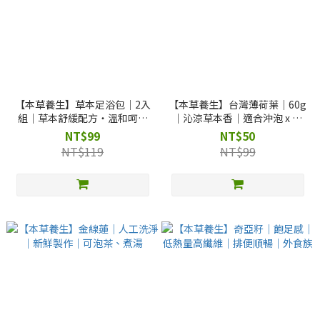
【本草養生】草本足浴包｜2入
【本草養生】台灣薄荷葉｜60g
組｜草本舒緩配方・溫和呵護
｜沁涼草本香｜適合沖泡 x 搭
雙足・放鬆日常
茶提味 x 調飲料理
NT$99
NT$50
NT$119
NT$99